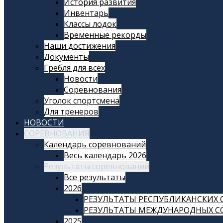
История развития
Инвентарь
Классы лодок
Временные рекорды
Наши достижения
Документы
Гребля для всех
Новости
Соревнования
Уголок спортсмена
Для тренеров
НОВОСТИ
СОРЕВНОВАНИЯ
Календарь соревнований
Весь календарь 2026
Результаты соревнований
Все результаты
2026
РЕЗУЛЬТАТЫ РЕСПУБЛИКАНСКИХ 
РЕЗУЛЬТАТЫ МЕЖДУНАРОДНЫХ СО
2025