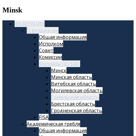
Minsk
ФЕДЕРАЦИЯ
О федерации
Общая информация
Исполком
Совет
Комиссии
Филиалы ОО БФГ
Минск
Минская область
Витебская область
Могилевская область
Гомельская область
Брестская область
Гродненская область
FISA
Академическая гребля
Общая информация