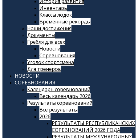
История развития
Инвентарь
Классы лодок
Временные рекорды
Наши достижения
Документы
Гребля для всех
Новости
Соревнования
Уголок спортсмена
Для тренеров
НОВОСТИ
СОРЕВНОВАНИЯ
Календарь соревнований
Весь календарь 2026
Результаты соревнований
Все результаты
2026
РЕЗУЛЬТАТЫ РЕСПУБЛИКАНСКИХ
СОРЕВНОВАНИЙ 2026 ГОДА
РЕЗУЛЬТАТЫ МЕЖДУНАРОДНЫХ