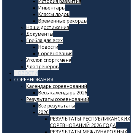
История развития
Инвентарь
Классы лодок
Временные рекорды
Наши достижения
Документы
Гребля для всех
Новости
Соревнования
Уголок спортсмена
Для тренеров
НОВОСТИ
СОРЕВНОВАНИЯ
Календарь соревнований
Весь календарь 2026
Результаты соревнований
Все результаты
2026
РЕЗУЛЬТАТЫ РЕСПУБЛИКАНСКИХ
СОРЕВНОВАНИЙ 2026 ГОДА
РЕЗУЛЬТАТЫ МЕЖДУНАРОДНЫХ