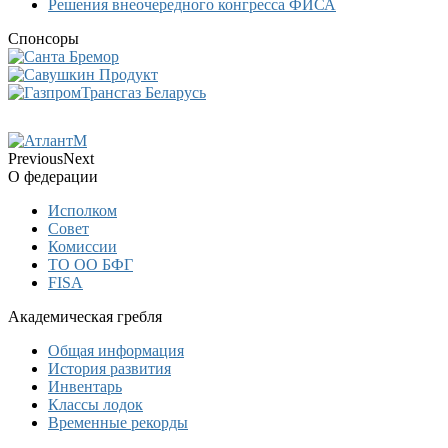
Решения внеочередного конгресса ФИСА
Спонсоры
Previous
Next
О федерации
Исполком
Совет
Комиссии
ТО ОО БФГ
FISA
Академическая гребля
Общая информация
История развития
Инвентарь
Классы лодок
Временные рекорды