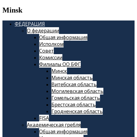
Minsk
ФЕДЕРАЦИЯ
О федерации
Общая информация
Исполком
Совет
Комиссии
Филиалы ОО БФГ
Минск
Минская область
Витебская область
Могилевская область
Гомельская область
Брестская область
Гродненская область
FISA
Академическая гребля
Общая информация