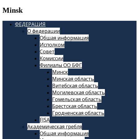
Minsk
ФЕДЕРАЦИЯ
О федерации
Общая информация
Исполком
Совет
Комиссии
Филиалы ОО БФГ
Минск
Минская область
Витебская область
Могилевская область
Гомельская область
Брестская область
Гродненская область
FISA
Академическая гребля
Общая информация