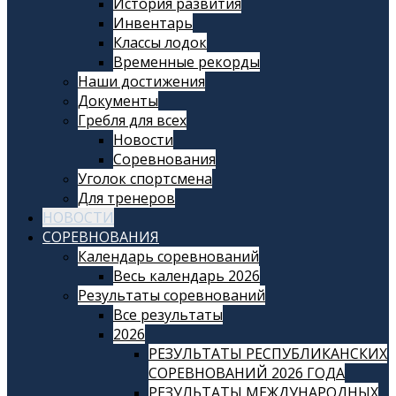
История развития
Инвентарь
Классы лодок
Временные рекорды
Наши достижения
Документы
Гребля для всех
Новости
Соревнования
Уголок спортсмена
Для тренеров
НОВОСТИ
СОРЕВНОВАНИЯ
Календарь соревнований
Весь календарь 2026
Результаты соревнований
Все результаты
2026
РЕЗУЛЬТАТЫ РЕСПУБЛИКАНСКИХ
СОРЕВНОВАНИЙ 2026 ГОДА
РЕЗУЛЬТАТЫ МЕЖДУНАРОДНЫХ