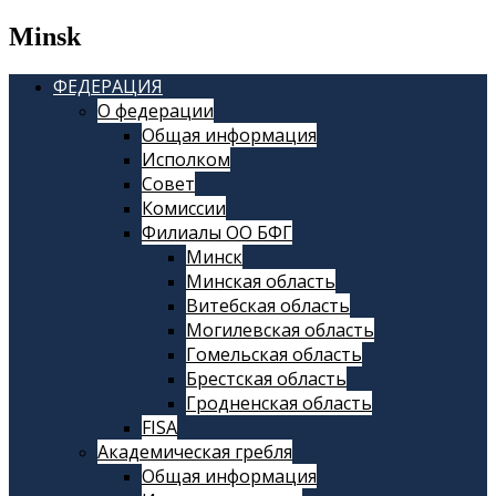
Minsk
ФЕДЕРАЦИЯ
О федерации
Общая информация
Исполком
Совет
Комиссии
Филиалы ОО БФГ
Минск
Минская область
Витебская область
Могилевская область
Гомельская область
Брестская область
Гродненская область
FISA
Академическая гребля
Общая информация