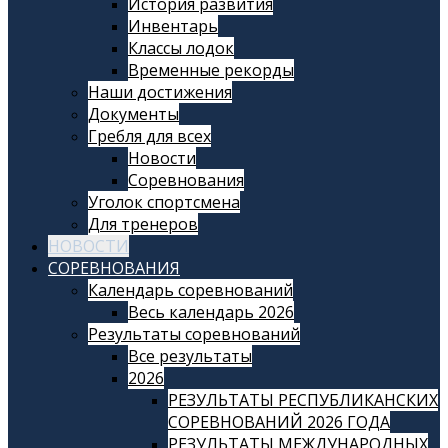
История развития
Инвентарь
Классы лодок
Временные рекорды
Наши достижения
Документы
Гребля для всех
Новости
Соревнования
Уголок спортсмена
Для тренеров
НОВОСТИ
СОРЕВНОВАНИЯ
Календарь соревнований
Весь календарь 2026
Результаты соревнований
Все результаты
2026
РЕЗУЛЬТАТЫ РЕСПУБЛИКАНСКИХ
СОРЕВНОВАНИЙ 2026 ГОДА
РЕЗУЛЬТАТЫ МЕЖДУНАРОДНЫХ