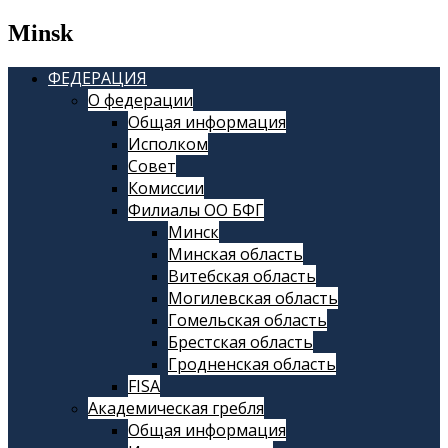
Minsk
ФЕДЕРАЦИЯ
О федерации
Общая информация
Исполком
Совет
Комиссии
Филиалы ОО БФГ
Минск
Минская область
Витебская область
Могилевская область
Гомельская область
Брестская область
Гродненская область
FISA
Академическая гребля
Общая информация