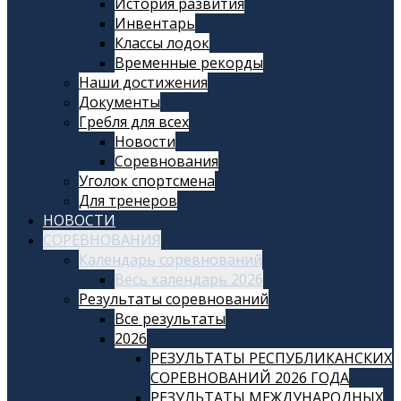
История развития
Инвентарь
Классы лодок
Временные рекорды
Наши достижения
Документы
Гребля для всех
Новости
Соревнования
Уголок спортсмена
Для тренеров
НОВОСТИ
СОРЕВНОВАНИЯ
Календарь соревнований
Весь календарь 2026
Результаты соревнований
Все результаты
2026
РЕЗУЛЬТАТЫ РЕСПУБЛИКАНСКИХ
СОРЕВНОВАНИЙ 2026 ГОДА
РЕЗУЛЬТАТЫ МЕЖДУНАРОДНЫХ