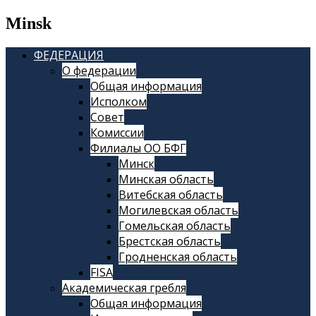
Minsk
ФЕДЕРАЦИЯ
О федерации
Общая информация
Исполком
Совет
Комиссии
Филиалы ОО БФГ
Минск
Минская область
Витебская область
Могилевская область
Гомельская область
Брестская область
Гродненская область
FISA
Академическая гребля
Общая информация