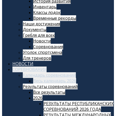
История развития
Инвентарь
Классы лодок
Временные рекорды
Наши достижения
Документы
Гребля для всех
Новости
Соревнования
Уголок спортсмена
Для тренеров
НОВОСТИ
СОРЕВНОВАНИЯ
Календарь соревнований
Весь календарь 2026
Результаты соревнований
Все результаты
2026
РЕЗУЛЬТАТЫ РЕСПУБЛИКАНСКИХ
СОРЕВНОВАНИЙ 2026 ГОДА
РЕЗУЛЬТАТЫ МЕЖДУНАРОДНЫХ