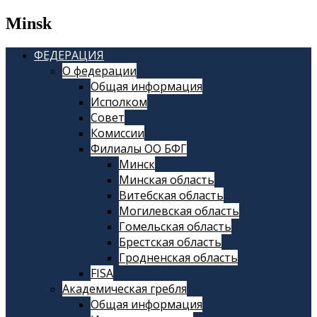
Minsk
ФЕДЕРАЦИЯ
О федерации
Общая информация
Исполком
Совет
Комиссии
Филиалы ОО БФГ
Минск
Минская область
Витебская область
Могилевская область
Гомельская область
Брестская область
Гродненская область
FISA
Академическая гребля
Общая информация