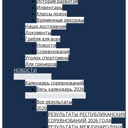
История развития
Инвентарь
Классы лодок
Временные рекорды
Наши достижения
Документы
Гребля для всех
Новости
Соревнования
Уголок спортсмена
Для тренеров
НОВОСТИ
СОРЕВНОВАНИЯ
Календарь соревнований
Весь календарь 2026
Результаты соревнований
Все результаты
2026
РЕЗУЛЬТАТЫ РЕСПУБЛИКАНСКИХ
СОРЕВНОВАНИЙ 2026 ГОДА
РЕЗУЛЬТАТЫ МЕЖДУНАРОДНЫХ