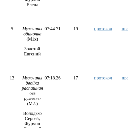
Елена
5
Мужчины
07:44.71
19
протокол
пр
одиночка
(М1х)
Золотой
Евгений
13
Мужчины
07:18.26
17
протокол
пр
двойка
распашная
без
рулевого
(M2-)
Володько
Сергей,
Фурман