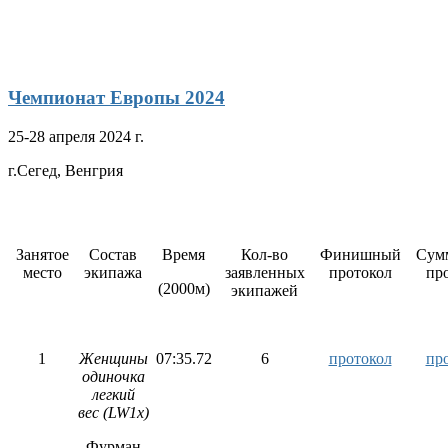
Чемпионат Европы 2024
25-28 апреля 2024 г.
г.Сегед, Венгрия
Занятое
Состав
Время
Кол-во
Финишный
Сум
место
экипажа
заявленных
протокол
пр
(2000м)
экипажей
1
Женщины
07:35.72
6
протокол
пр
одиночка
легкий
вес
(LW1x)
Фурман