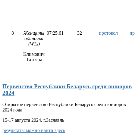
8
Женщины
07:25.61
32
протокол
пр
одиночка
(W1x)
Климович
Татьяна
Первенство Республики Беларусь среди юниоров
2024
Открытое первенство Республики Беларусь среди юниоров
2024 года
15-17 августа 2024, г.Заславль
результаты можно найти здесь