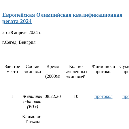
Европейская Олимпийская квалификационная
регата 2024
25-28 апреля 2024 г.
г.Сегед, Венгрия
Занятое
Состав
Время
Кол-во
Финишный
Сум
место
экипажа
заявленных
протокол
пр
(2000м)
экипажей
1
Женщины
08:22.20
10
протокол
пр
одиночка
(W1x)
Климович
Татьяна