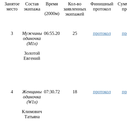
Занятое
Состав
Время
Кол-во
Финишный
Сум
место
экипажа
заявленных
протокол
пр
(2000м)
экипажей
3
Мужчины
06:55.20
25
протокол
пр
одиночка
(M1x)
Золотой
Евгений
4
Женщины
07:30.72
18
протокол
пр
одиночка
(W1x)
Климович
Татьяна