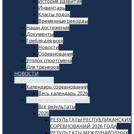
История развития
Инвентарь
Классы лодок
Временные рекорды
Наши достижения
Документы
Гребля для всех
Новости
Соревнования
Уголок спортсмена
Для тренеров
НОВОСТИ
СОРЕВНОВАНИЯ
Календарь соревнований
Весь календарь 2026
Результаты соревнований
Все результаты
2026
РЕЗУЛЬТАТЫ РЕСПУБЛИКАНСКИХ
СОРЕВНОВАНИЙ 2026 ГОДА
РЕЗУЛЬТАТЫ МЕЖДУНАРОДНЫХ