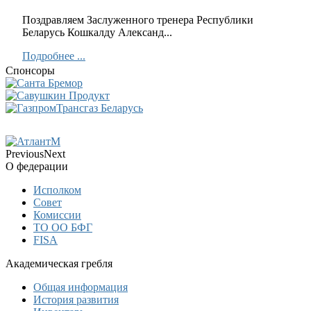
Поздравляем Заслуженного тренера Республики
Беларусь Кошкалду Александ...
Подробнее ...
Спонсоры
Previous
Next
О федерации
Исполком
Совет
Комиссии
ТО ОО БФГ
FISA
Академическая гребля
Общая информация
История развития