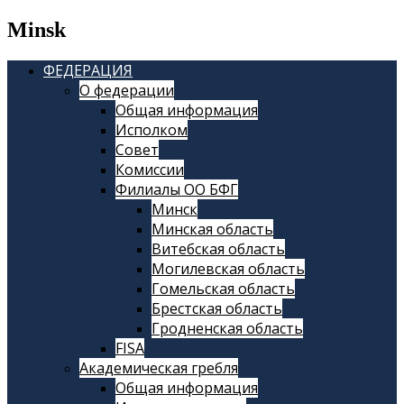
Minsk
ФЕДЕРАЦИЯ
О федерации
Общая информация
Исполком
Совет
Комиссии
Филиалы ОО БФГ
Минск
Минская область
Витебская область
Могилевская область
Гомельская область
Брестская область
Гродненская область
FISA
Академическая гребля
Общая информация