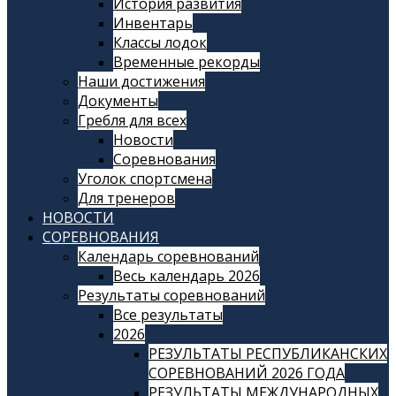
История развития
Инвентарь
Классы лодок
Временные рекорды
Наши достижения
Документы
Гребля для всех
Новости
Соревнования
Уголок спортсмена
Для тренеров
НОВОСТИ
СОРЕВНОВАНИЯ
Календарь соревнований
Весь календарь 2026
Результаты соревнований
Все результаты
2026
РЕЗУЛЬТАТЫ РЕСПУБЛИКАНСКИХ
СОРЕВНОВАНИЙ 2026 ГОДА
РЕЗУЛЬТАТЫ МЕЖДУНАРОДНЫХ